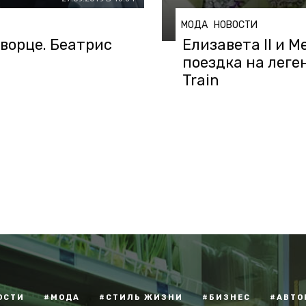
МОДА
НОВОСТИ
ворце. Беатрис
Елизавета II и 
поездка на леге
Train
ОСТИ
#МОДА
#СТИЛЬ ЖИЗНИ
#БИЗНЕС
#АВТО