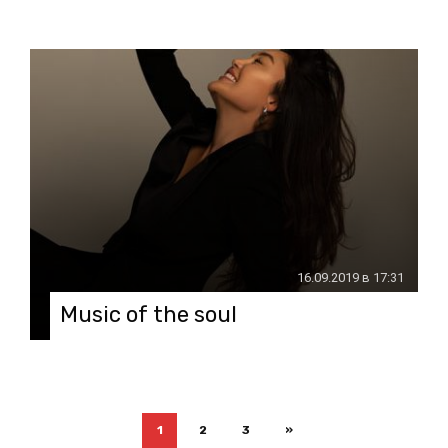
16.09.2019 в 17:31
Music of the soul
1
2
3
»