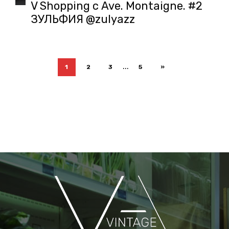
V Shopping с Ave. Montaigne. #2
ЗУЛЬФИЯ @zulyazz
...
1
2
3
5
»