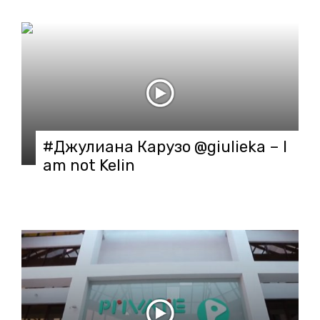
#Джулиана Карузо @giulieka – I
am not Kelin