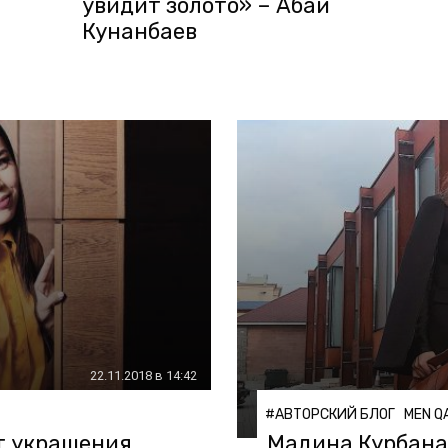
увидит золото» – Абай
Кунанбаев
22.11.2018 в 14:42
#АВТОРСКИЙ БЛОГ
MEN Q
 украшения,
Мадина Курбанал