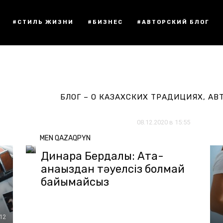
#СТИЛЬ ЖИЗНИ
#БИЗНЕС
#АВТОРСКИЙ БЛОГ
БЛОГ – О КАЗАХСКИХ ТРАДИЦИЯХ, АВ
08.12.2020 в 15:55
MEN QAZAQPYN
Динара Бердалы: Ата-
анаңыздан тәуелсіз болмай
байымайсыз
:12