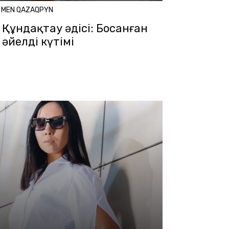
MEN QAZAQPYN
Құндақтау әдісі: Босанған
әйелдің күтімі