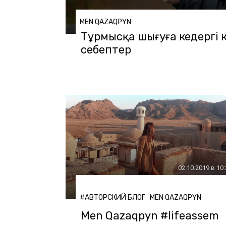
MEN QAZAQPYN
Тұрмысқа шығуға кедергі к
себептер
02.10.2019 в 10
#АВТОРСКИЙ БЛОГ
MEN QAZAQPYN
Men Qazaqpyn #lifeassem