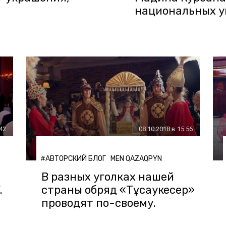
национальных у
:42
08.10.2018 в 15:56
#АВТОРСКИЙ БЛОГ
MEN QAZAQPYN
В разных уголках нашей
.
страны обряд «Тұсаукесер»
проводят по-своему.