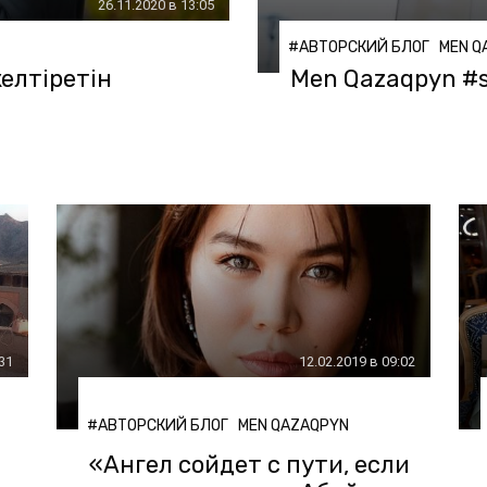
26.11.2020 в 13:05
#АВТОРСКИЙ БЛОГ
MEN Q
елтіретін
Men Qazaqpyn #s
:31
12.02.2019 в 09:02
#АВТОРСКИЙ БЛОГ
MEN QAZAQPYN
«Ангел сойдет с пути, если