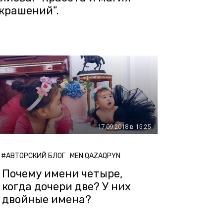
крашений”.
17.09.2018 в 15:25
#АВТОРСКИЙ БЛОГ
MEN QAZAQPYN
Почему имени четыре,
когда дочери две? У них
двойные имена?