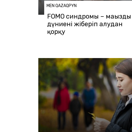
MEN QAZAQPYN
FOMO синдромы – маңызды
дүниені жіберіп алудан
қорқу