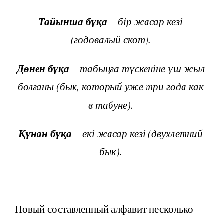
Тайынша бұқа
– бір жасар кезі
(годовалый скот).
Дөнен бұқа
– табыңға түскеніне үш жыл
болғаны (бык, который уже три года как
в табуне).
Құнан бұқа
– екі жасар кезі (двухлетний
бык).
Новый составленный алфавит несколько