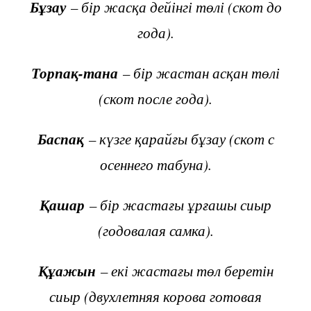
Бұзау
– бір жасқа дейінгі төлі (скот до
года).
Торпақ-тана
– бір жастан асқан төлі
(скот после года).
Баспақ
– күзге қарайғы бұзау (скот с
осеннего табуна).
Қашар
– бір жастағы ұрғашы сиыр
(годовалая самка).
Құажын
– екі жастағы төл беретін
сиыр (двухлетняя корова готовая