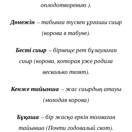
оплодотворению ).
Дөнежін
– табынға түскен ұрғашы сиыр
(корова в табуне).
Бесті сиыр
– бірнеще рет бұзаулаған
сиыр (корова, которая уже родила
несколько телят).
Кенже тайынша
– жас сиырдың атауы
(молодая корова)
Бұқаша
– бір жасқа еркін толмаған
тайынша (Почти годовалый скот).