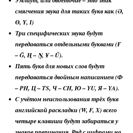
смягчения звука для таких букв как (Ә,
Ө, Ү, І)
Три специфических звука будут
передаваться отдельными буквами (Ғ
– Ğ, Ң – Ŋ, Ұ – Ū).
Пять букв для новых слов будут
передаваться двойным написанием (Ф
– PH, Ц – TS, Ч – CH, Ю – YU, Я – YA).
C учётом неиспользования трёх букв
английской раскладки (W, F, X) всего
четыре клавиши будут забираться у
знаков препинания. Ряд с цифрами на