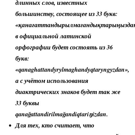
длинных слов, известных
большинству, состоящее из 33 букв:
«қанағаттандырылмағандықтарыңыздан
в официальной латинской
орфографии будет состоять из 36
букв:
«qanaghattandyrylmaghandyqtaryngyzdan»,
а с учётом использования
диактрических знаков будет так же
33 буквы
qanağattandirilmağandiqtariŋizdan.
Для тех, кто считает, что