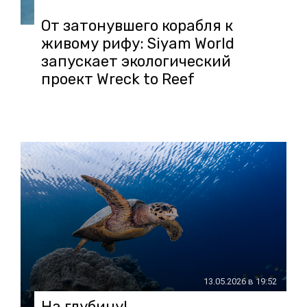
От затонувшего корабля к
живому рифу: Siyam World
запускает экологический
проект Wreck to Reef
13.05.2026 в 19:52
На глубину!