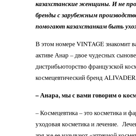
казахстанские женщины. И не про
бренды с зарубежным производств
помогают казахстанкам быть ухо
В этом номере VINTAGE знакомит в
активе Анар – двое чудесных сынов
дистрибьюторство французской кос
космецевтический бренд ALIVADE
– Анара, мы с вами говорим о косм
– Космецевтика – это косметика и ф
уходовая косметика и лечение. Лечен
зря же ее называют «аптечной косме