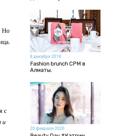
у
. Но
ица.
8 декабря 2018
Fashion brunch CPM в
Алматы.
я с
л и
20 февраля 2020
Beauty Day #Катрин