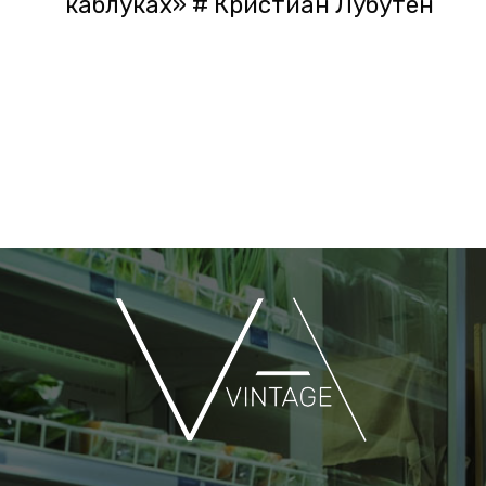
каблуках» # Кристиан Лубутен