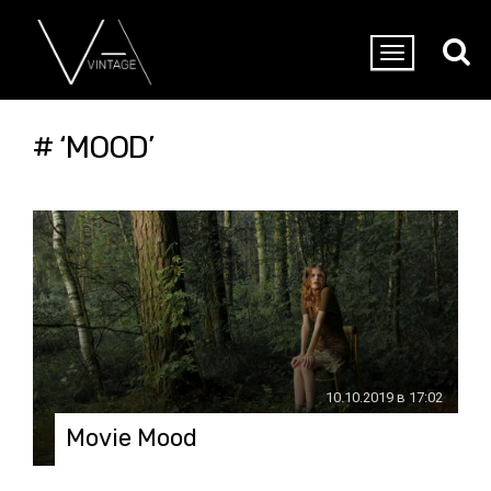
# ‘MOOD’
10.10.2019 в 17:02
Movie Mood