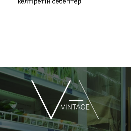
келтіретін себептер