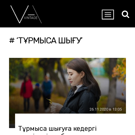
# ‘ТҰРМЫСҚА ШЫҒУ’
26.11.2020 в 13:05
Тұрмысқа шығуға кедергі