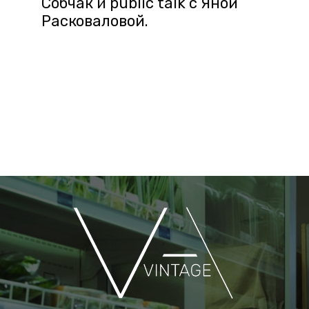
Собчак и public talk с Яной
Расковаловой.