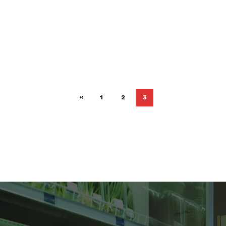
«
1
2
3