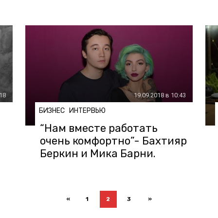
:18
19.09.2018 в 10:43
БИЗНЕС
ИНТЕРВЬЮ
“Нам вместе работать
очень комфортно”- Бахтияр
Беркин и Мика Барни.
«
1
2
3
»