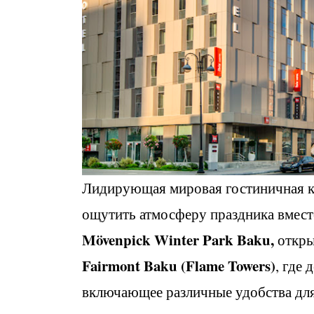
Лидирующая мировая гостиничная к
ощутить атмосферу праздника вмест
M
ö
venpick
Winter
Park
Baku
,
открыт
Fairmont
Baku
(
Flame
Towers
)
, где 
включающее различные удобства для