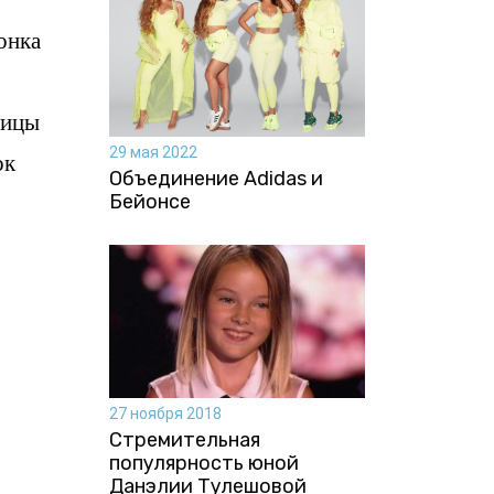
онка
лицы
29 мая 2022
ок
Объединение Adidas и
Бейонсе
27 ноября 2018
Стремительная
популярность юной
Данэлии Тулешовой