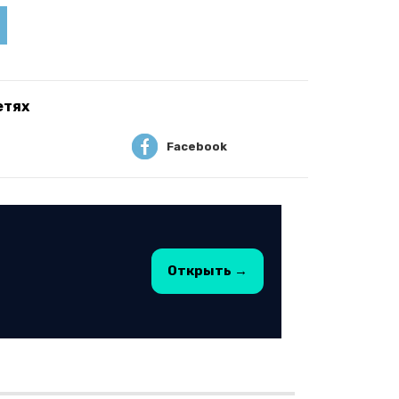
етях
Facebook
Открыть →