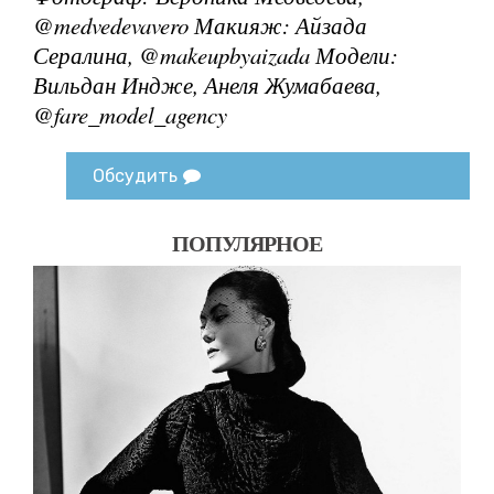
@medvedevavero
Макияж: Айзада
Сералина, @makeupbyaizada
Модели:
Вильдан Индже, Анеля Жумабаева,
@fare_model_agency
Обсудить
ПОПУЛЯРНОЕ