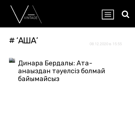
# ‘АҚША’
08.12.2020 в 15:55
Динара Бердалы: Ата-
анаңыздан тәуелсіз болмай
байымайсыз