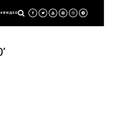
#ВИДЕО
’