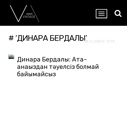
# ‘ДИНАРА БЕРДАЛЫ’
08.12.2020 в 15:55
Динара Бердалы: Ата-
анаңыздан тәуелсіз болмай
байымайсыз