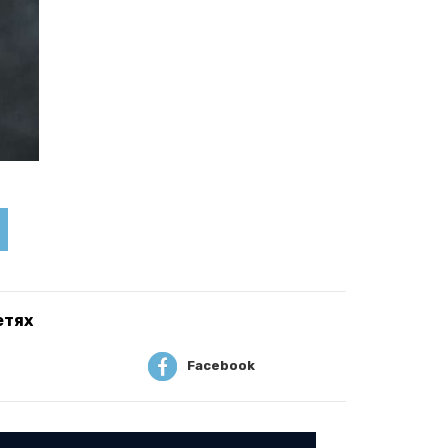
етях
Facebook