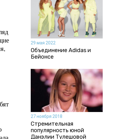
ляд
щие
29 мая 2022
я,
Объединение Adidas и
Бейонсе
бят
27 ноября 2018
Стремительная
о
популярность юной
ала.
Данэлии Тулешовой