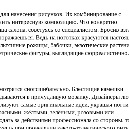
 для нанесения рисунков. Их комбинирование с
чить интересную композицию. Что конкретно
ца салона, советуясь со специалистом. Бросив взг
поражаешься. Ведь на ноготках красуются настоя
ультяшные рожицы, бабочки, экзотические растени
етрические фигуры, выглядящие сюрреалистично.
мотрятся сногсшибательно. Блестящие камешки
адываются в причудливую мозаику. Дизайнеры лю
ализуют самые оригинальные идеи, украшая ногти
расными, жёлтыми, зелёными, розовыми или
дать за действиями профессионала со стороны, т
вуешь при проведении какого-то магического риту