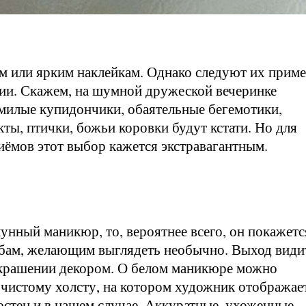
 или ярким наклейкам. Однако следуют их прим
ции. Скажем, на шумной дружеской вечеринке
милые купидончики, обаятельные бегемотики,
ты, птички, божьи коровки будут кстати. Но для
иёмов этот выбор кажется экстравагантным.
унный маникюр, то, вероятнее всего, он покажетс
ам, желающим выглядеть необычно. Выход види
украшении декором. О белом маникюре можно
 чистому холсту, на котором художник отображае
естен и в нашем случае. Аккуратные, ухоженные,