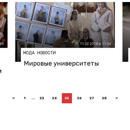
:59
11.02.2018 в 11:54
МОДА
НОВОСТИ
Мировые университеты
м
...
«
1
23
24
25
26
27
28
»