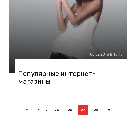
06.02.2018 в 16:13
Популярные интернет-
магазины
...
«
1
25
26
27
28
»