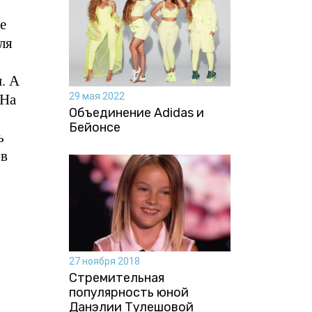
е
ля
. А
 На
29 мая 2022
Объединение Adidas и
Бейонсе
ь
 в
27 ноября 2018
Стремительная
популярность юной
Данэлии Тулешовой