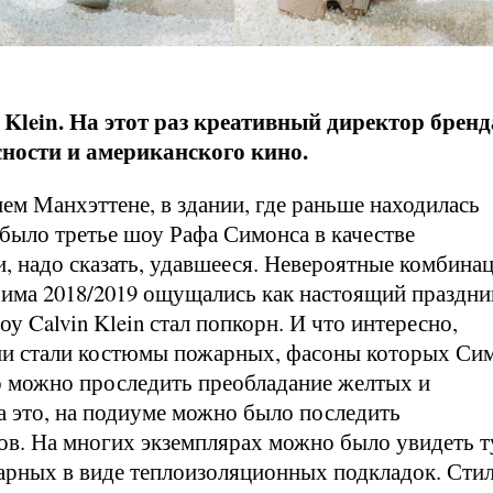
Klein. На этот раз креативный директор бренд
сности и американского кино.
нем Манхэттене, в здании, где раньше находилась
было третье шоу Рафа Симонса в качестве
 и, надо сказать, удавшееся. Невероятные комбина
Зима 2018/2019 ощущались как настоящий праздни
 Calvin Klein стал попкорн. И что интересно,
ции стали костюмы пожарных, фасоны которых Си
го можно проследить преобладание желтых и
а это, на подиуме можно было последить
тов. На многих экземплярах можно было увидеть т
рных в виде теплоизоляционных подкладок. Сти