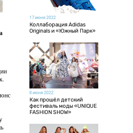
17 июня 2022
Коллаборация Аdidas
Originals и «Южный Парк»
а
ции
к.
8 июня 2022
монс
Как прошёл детский
фестиваль моды «UNIQUE
FASHION SHOW»
у
ль