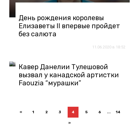
День рождения королевы
Елизаветы II впервые пройдет
без салюта
11.06.2020 в 18:52
Кавер Данелии Тулешовой
вызвал у канадской артистки
Faouzia “мурашки”
...
«
1
2
3
4
5
6
14
»