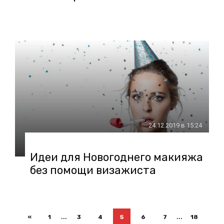
24.12.2019 в 15:24
Идеи для Новогоднего макияжа
без помощи визажиста
...
...
«
1
3
4
5
6
7
18