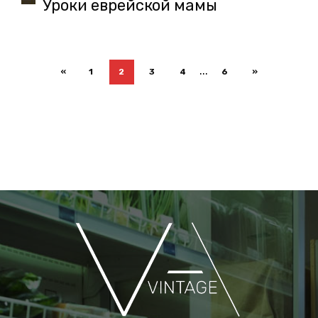
Уроки еврейской мамы
...
«
1
2
3
4
6
»