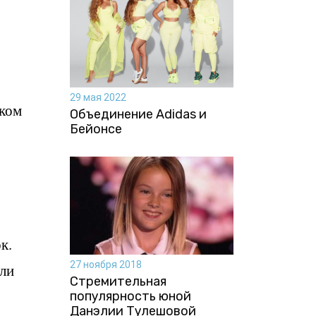
29 мая 2022
зком
Объединение Adidas и
Бейонсе
к.
27 ноября 2018
или
Стремительная
популярность юной
Данэлии Тулешовой