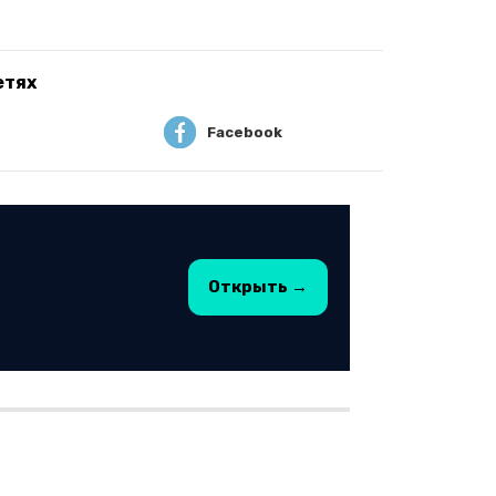
етях
Facebook
Открыть →