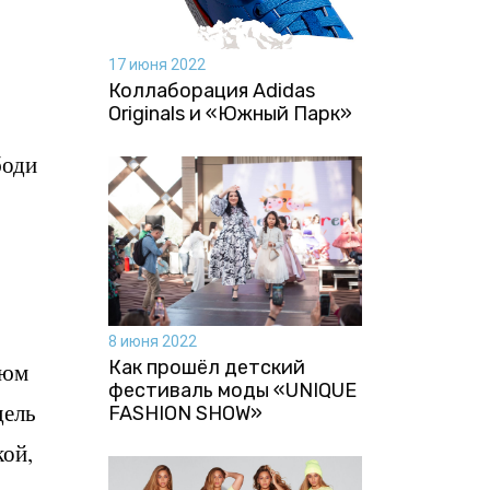
17 июня 2022
Коллаборация Аdidas
Originals и «Южный Парк»
боди
8 июня 2022
Как прошёл детский
тюм
фестиваль моды «UNIQUE
дель
FASHION SHOW»
кой,