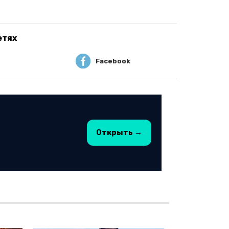
етях
Facebook
Открыть →