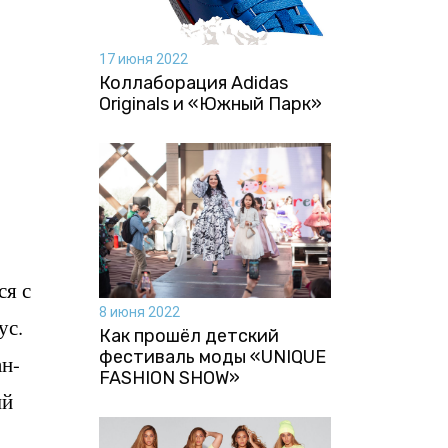
17 июня 2022
Коллаборация Аdidas
Originals и «Южный Парк»
ся с
8 июня 2022
ус.
Как прошёл детский
фестиваль моды «UNIQUE
ан-
FASHION SHOW»
ый