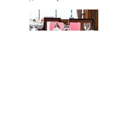
8 декабря 2018
Fashion brunch CPM в
Алматы.
20 февраля 2020
Beauty Day #Катрин