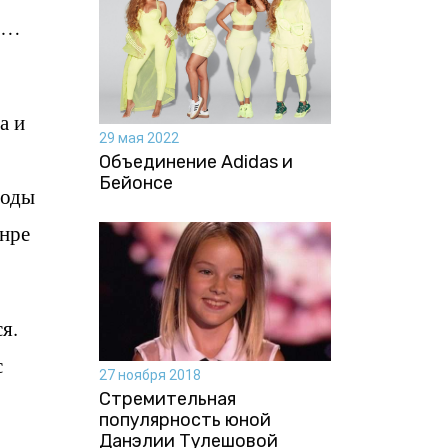
ь …
а и
29 мая 2022
Объединение Adidas и
Бейонсе
роды
анре
я.
с
27 ноября 2018
Стремительная
популярность юной
Данэлии Тулешовой