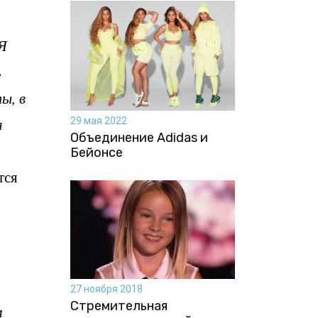
Я
ь
ы, в
а
29 мая 2022
Объединение Adidas и
Бейонсе
тся
27 ноября 2018
Стремительная
м