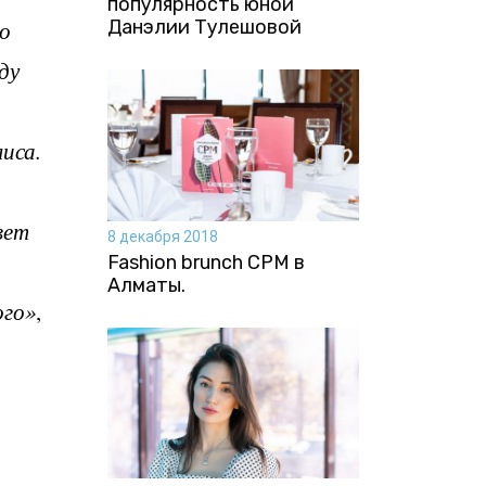
популярность юной
Данэлии Тулешовой
то
ду
иса.
вет
8 декабря 2018
Fashion brunch CPM в
Алматы.
ого»
,