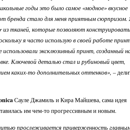
 школьные годы это было самое «модное» вкусное
т бренда стало для меня приятным сюрпризом. 
ter из тканей, которые позволяют конструироват
оскольку я часто использую в своей работе принт
 использовали эксклюзивный принт, созданный н
овке. Ключевой деталью стал и рубиновый цвет,
нием каких-то дополнительных оттенков»,
– дели
onica
Сауле Джамиль и Кира Майшева, сама идея
ставилась им чем-то прогрессивным и новым.
й нитью прослеживается приверженность главны