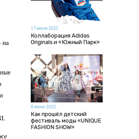
17 июня 2022
Коллаборация Аdidas
 на
Originals и «Южный Парк»
ьные
о
и
8 июня 2022
Как прошёл детский
I.
фестиваль моды «UNIQUE
FASHION SHOW»
уже