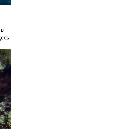
 в
десь