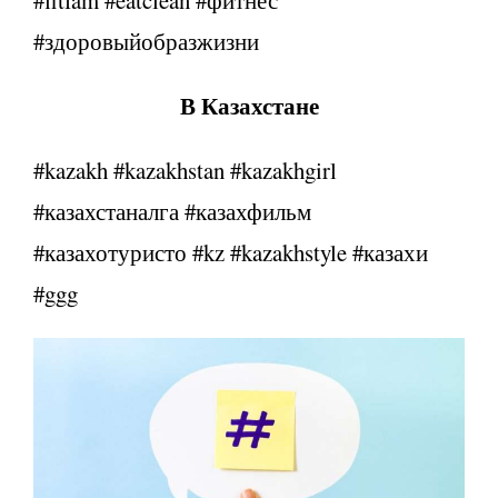
#fitfam #eatclean #фитнес
#здоровыйобразжизни
В Казахстане
#kazakh #kazakhstan #kazakhgirl
#казахстаналга #казахфильм
#казахотуристо #kz #kazakhstyle #казахи
#ggg