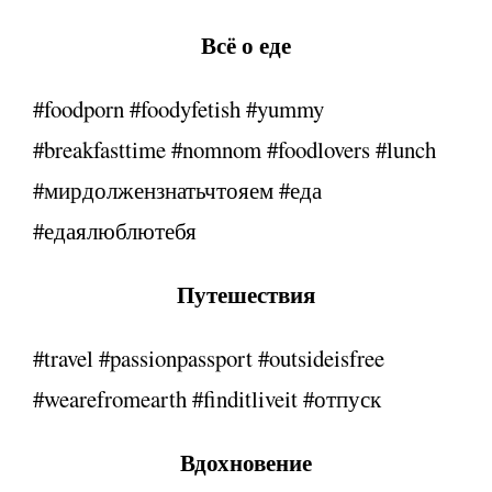
Всё о еде
#foodporn #foodyfetish #yummy
#breakfasttime #nomnom #foodlovers #lunch
#мирдолжензнатьчтояем #еда
#едаялюблютебя
Путешествия
#travel #passionpassport #outsideisfree
#wearefromearth #finditliveit #отпуск
Вдохновение