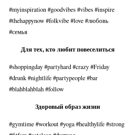
#myinspiration #goodvibes #vibes #inspire
#thehappynow #folkvibe #love #любовь
#семья
Для тех, кто любит повеселиться
#shoppingday #partyhard #crazy #Friday
#drunk #nightlife #partypeople #bar
#blahblahblah #follow
Здоровый образ жизни
#gymtime #workout #yoga #healthylife #strong