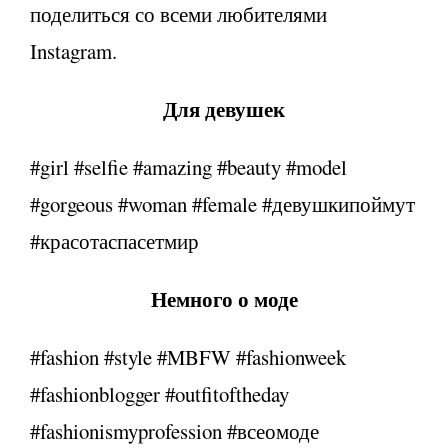
поделиться со всеми любителями
Instagram.
Для девушек
#girl #selfie #amazing #beauty #model
#gorgeous #woman #female #девушкипоймут
#красотаспасетмир
Немного о моде
#fashion #style #MBFW #fashionweek
#fashionblogger #outfitoftheday
#fashionismyprofession #всеомоде