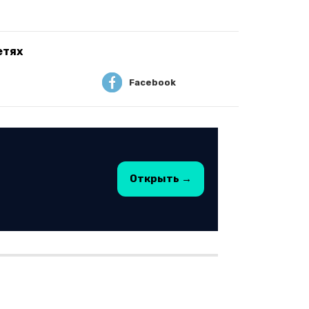
етях
Facebook
Открыть →