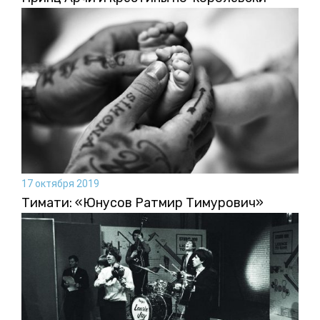
17 октября 2019
Тимати: «Юнусов Ратмир Тимурович»