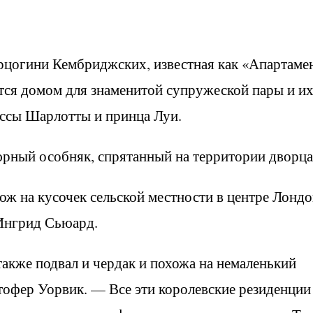
ерцогини Кембриджских, известная как «Апартаме
ется домом для знаменитой супружеской пары и и
ессы Шарлотты и принца Луи.
юрный особняк, спрятанный на территории дворца
ж на кусочек сельской местности в центре Лондо
Ингрид Сьюард.
также подвал и чердак и похожа на немаленький
офер Уорвик. — Все эти королевские резиденции