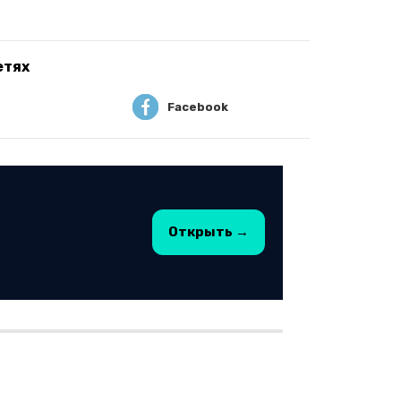
етях
Facebook
Открыть →