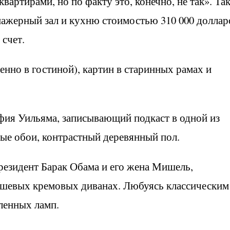
вартирами, но по факту это, конечно, не так». Та
нажерный зал и кухню стоимостью 310 000 доллар
 счет.
енно в гостиной), картин в старинных рамах и
фия Уильяма, записывающий подкаст в одной из
вые обои, контрастный деревянный пол.
резидент Барак Обама и его жена Мишель,
юшевых кремовых диванах. Любуясь классическим
ленных ламп.