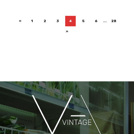
...
«
1
2
3
4
5
6
28
»