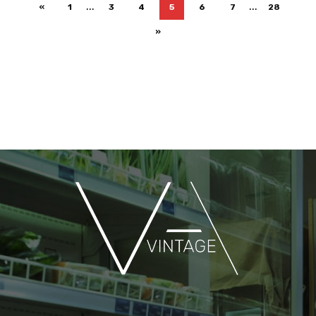
...
...
«
1
3
4
5
6
7
28
»