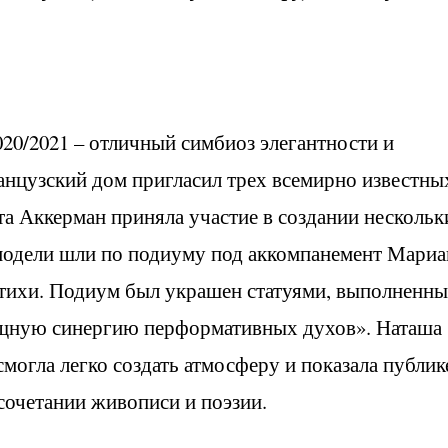
020/2021 – отличный симбиоз элегантности и
анцузский дом пригласил трех всемирно известны
 Аккерман приняла участие в создании нескольк
 модели шли по подиуму под аккомпанемент Мари
стихи. Подиум был украшен статуями, выполненн
щную синергию перформативных духов». Наташа
могла легко создать атмосферу и показала публик
сочетании живописи и поэзии.