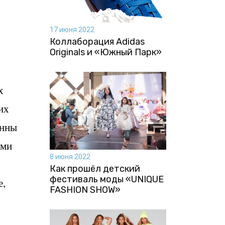
17 июня 2022
Коллаборация Аdidas
Originals и «Южный Парк»
х
их
анны
ыми
8 июня 2022
Как прошёл детский
фестиваль моды «UNIQUE
е,
FASHION SHOW»