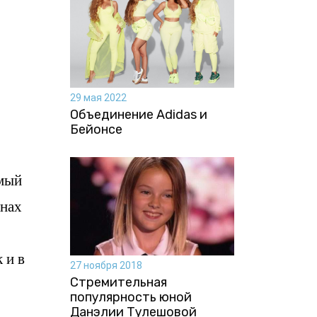
29 мая 2022
Объединение Adidas и
Бейонсе
имый
онах
 и в
27 ноября 2018
Стремительная
популярность юной
Данэлии Тулешовой