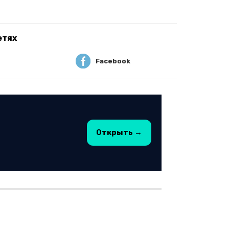
етях
Facebook
Открыть →