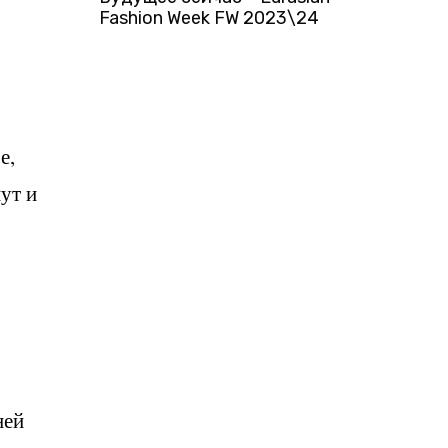
Fashion Week FW 2023\24
е,
ут и
ней