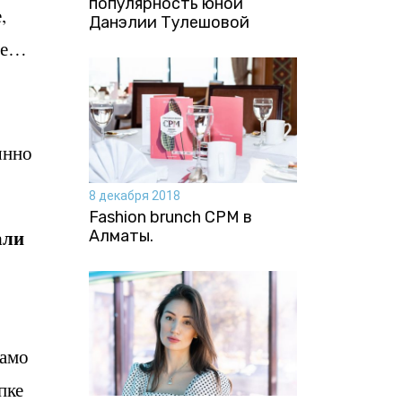
популярность юной
,
Данэлии Тулешовой
лее…
янно
8 декабря 2018
Fashion brunch CPM в
али
Алматы.
само
пке