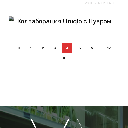
29.01.2021 в 14:58
Коллаборация Uniqlo с Лувром
...
«
1
2
3
4
5
6
17
»