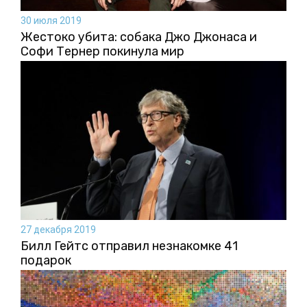
30 июля 2019
Жестоко убита: собака Джо Джонаса и
Софи Тернер покинула мир
27 декабря 2019
Билл Гейтс отправил незнакомке 41
подарок