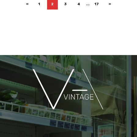
...
«
1
2
3
4
17
»