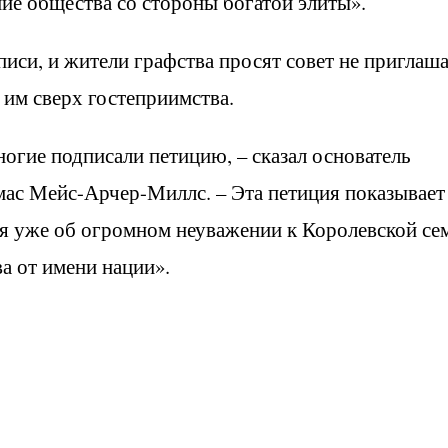
ие общества со стороны богатой элиты».
иси, и жители графства просят совет не приглаша
 им сверх гостеприимства.
огие подписали петицию, – сказал основатель
мас Мейс-Арчер-Миллс. – Эта петиция показывает
ря уже об огромном неуважении к Королевской се
а от имени нации».