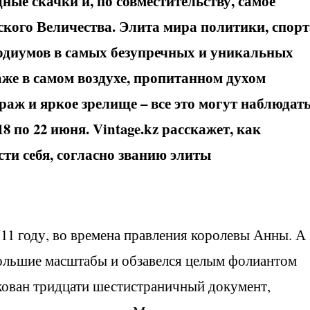
ные скачки и, по совместительству, самое
кого Величества. Элита мира политики, спорт
подиумов в самых безупречных и уникальных
аже в самом воздухе, пропитанном духом
аж и яркое зрелище – все это могут наблюдат
18 по 22 июня.
Vintage
.
kz
расскажет, как
сти себя, согласно званию элиты
711 году, во времена правления королевы Анны. А 
большие масштабы и обзавелся целым фолиантом
икован тридцати шестистраничный документ,