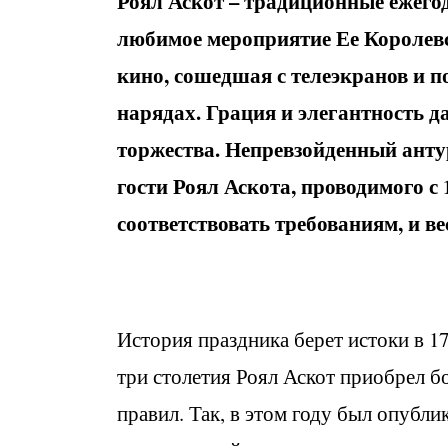
Роял Аскот – традиционные ежегод
любимое мероприятие Ее Королевс
кино, сошедшая с телеэкранов и 
нарядах. Грация и элегантность д
торжества. Непревзойденный антур
гости Роял Аскота, проводимого с 
соответствовать требованиям, и ве
История праздника берет истоки в 1
три столетия Роял Аскот приобрел 
правил. Так, в этом году был опубл