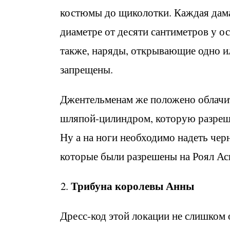
костюмы до щиколотки. Каждая дама
диаметре от десяти сантиметров у 
также, наряды, открывающие одно ил
запрещены.
Джентельменам же положено облачит
шляпой-цилиндром, которую разрешае
Ну а на ноги необходимо надеть чер
которые были разрешены на Роял Аск
Трибуна королевы Анны
Дресс-код этой локации не слишком