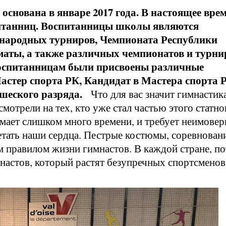
снована в январе 2017 года. В настоящее врем
питанниц. Воспитанницы школы являются
народных турниров, Чемпионата Республики
маты, а также различных чемпионатов и турни
оспитанницам были присвоены различные
астер спорта РК, Кандидат в Мастера спорта 
ошеского разряда.
Что для вас значит гимнастик
смотрели на тех, кто уже стал частью этого статно
имает слишком много времени, и требует неимове
петать наши сердца. Пестрые костюмы, соревнован
ым правилом жизни гимнастов. В каждой стране, п
настов, который растят безупречных спортсменов