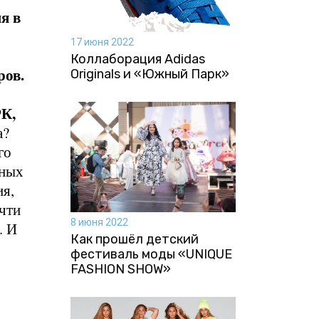
я в
17 июня 2022
Коллаборация Аdidas
ров.
Originals и «Южный Парк»
РК,
а?
го
рных
ия,
очти
8 июня 2022
. И
Как прошёл детский
фестиваль моды «UNIQUE
FASHION SHOW»