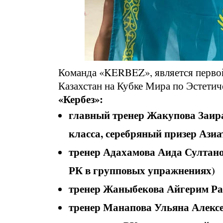
Команда «KERBEZ», является первой
Казахстан на Кубке Мира по Эстети
«Кербез»:
главный тренер Жакупова Заир
класса, серебряный призер Азиа
тренер Адахамова Аида Султано
РК в групповых упражнениях)
тренер Жаныбекова Айгерим Ра
тренер Манапова Ульяна Алексе