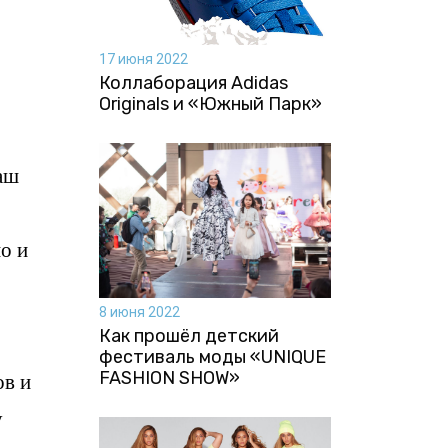
17 июня 2022
Коллаборация Аdidas
Originals и «Южный Парк»
аш
о и
8 июня 2022
Как прошёл детский
фестиваль моды «UNIQUE
FASHION SHOW»
ов и
у