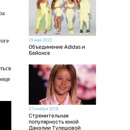
ра
тоге
29 мая 2022
Объединение Adidas и
Бейонсе
иться
онце
27 ноября 2018
Стремительная
популярность юной
Данэлии Тулешовой