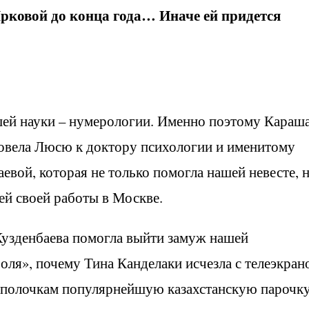
рковой до конца года… Иначе ей придется
шей науки – нумерологии. Именно поэтому Караш
повела Люсю к доктору психологии и именитому
евой, которая не только помогла нашей невесте, н
ей своей работы в Москве.
Кузденбаева помогла выйти замуж нашей
оля», почему Тина Канделаки исчезла с телеэкран
о полочкам популярнейшую казахстанскую парочк