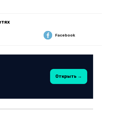
етях
Facebook
Открыть →