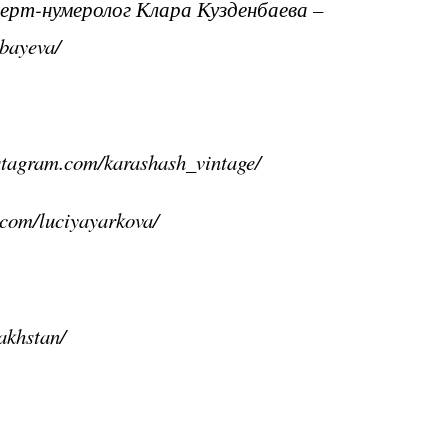
ерт-нумеролог Клара Кузденбаева –
bayeva/
agram.com/karashash_vintage/
com/luciyayarkova/
akhstan/