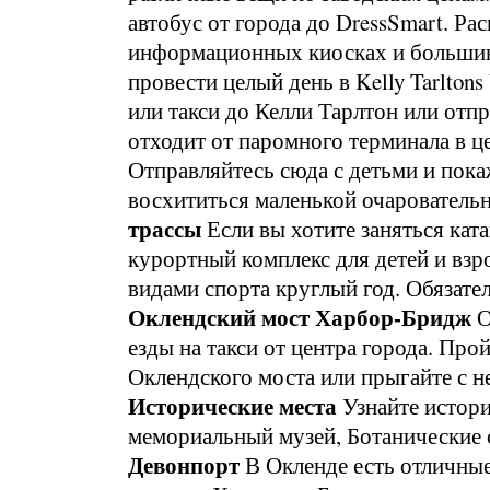
автобус от города до DressSmart. Ра
информационных киосках и большин
провести целый день в Kelly Tarlton
или такси до Келли Тарлтон или отп
отходит от паромного терминала в ц
Отправляйтесь сюда с детьми и пок
восхититься маленькой очарователь
трассы
Если вы хотите заняться кат
курортный комплекс для детей и взр
видами спорта круглый год. Обязате
Оклендский мост Харбор-Бридж
О
езды на такси от центра города. Про
Оклендского моста или прыгайте с 
Исторические места
Узнайте истори
мемориальный музей, Ботанические 
Девонпорт
В Окленде есть отличные