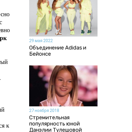
есно
с
евно
арк
29 мая 2022
Объединение Adidas и
Бейонсе
тый
.
ый
27 ноября 2018
Стремительная
популярность юной
ся к
Данэлии Тулешовой