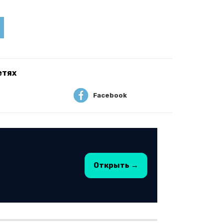
етях
Facebook
Открыть →