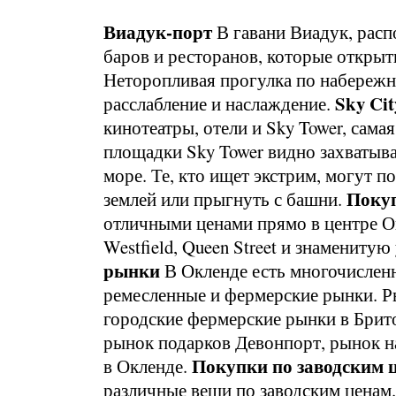
Виадук-порт
В гавани Виадук, расп
баров и ресторанов, которые открыты
Неторопливая прогулка по набережн
Sky Cit
расслабление и наслаждение.
кинотеатры, отели и Sky Tower, сам
площадки Sky Tower видно захватыва
море. Те, кто ищет экстрим, могут п
Поку
землей или прыгнуть с башни.
отличными ценами прямо в центре О
Westfield, Queen Street и знаменитую
рынки
В Окленде есть многочислен
ремесленные и фермерские рынки. 
городские фермерские рынки в Брит
рынок подарков Девонпорт, рынок н
Покупки по заводским 
в Окленде.
различные вещи по заводским ценам.