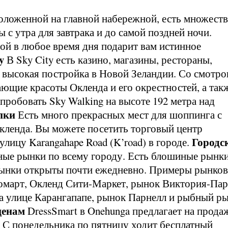
оложенной на главной набережной, есть множест
 с утра для завтрака и до самой поздней ночи.
ой в любое время дня подарит вам истинное
y
В Sky City есть казино, магазины, рестораны,
ая высокая постройка в Новой Зеландии. Со смотр
ющие красоты Окленда и его окрестностей, а так
опробовать Sky Walking на высоте 192 метра над
пки
Есть много прекрасных мест для шоппинга с
кленда. Вы можете посетить торговый центр
Городс
 улицу Karangahape Road (K’road) в городе.
ные рынки по всему городу. Есть блошиные рынки
Рынки открыты почти ежедневно. Примеры рынков
омарт, Окленд Сити-Маркет, рынок Виктория-Пар
а улице Карангапапе, рынок Парнелл и рыбный р
ценам
DressSmart в Onehunga предлагает на прода
 С понедельника по пятницу ходит бесплатный