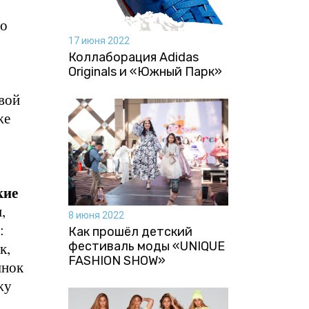
во
17 июня 2022
Коллаборация Аdidas
Originals и «Южный Парк»
овой
же
кие
,
8 июня 2022
:
Как прошёл детский
фестиваль моды «UNIQUE
к,
FASHION SHOW»
ынок
жу