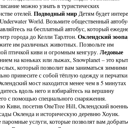
списание можно узнать в туристических
Подводный мир
стве отелей.
Детям будет интер
s Underwater World. Возьмите общественный автобу
равляйтесь на бесплатный автобус, который ежедн
Оклендский зооп
ентр города до Келли Тарлтон.
ажите им различных животных. Позвольте им
Ледовые
ной птичкой киви и огромным кенгуру.
анием на коньках или лыжах, Snowplanet – это кры
ослых, который позволит вам заниматься зимними
льно принесите с собой тёплую одежду и перчатки
клендский мост находится менее чем в 5 минутах
йдитесь вдоль него и взбирайтесь на вершину
него с помощью специального снаряжения.
ю Киви, посетив OneTree Hill, Оклендский военн
сады Окленда и историческую деревню Хоуик.
 паромные услуги, которые позволят вам добрать