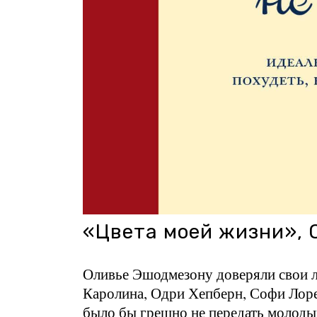
«Цвета моей жизни», 
Оливье Эшодмезону доверяли свои л
Каролина, Одри Хепберн, Софи Лорен
было бы грешно не передать молодым