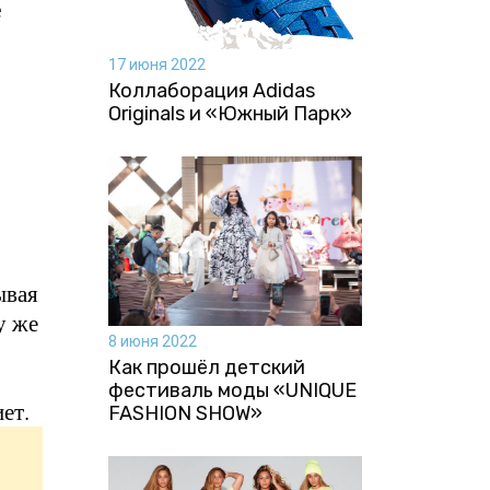
е
17 июня 2022
Коллаборация Аdidas
Originals и «Южный Парк»
ывая
у же
8 июня 2022
Как прошёл детский
фестиваль моды «UNIQUE
ет.
FASHION SHOW»