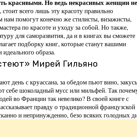
ыть красивыми. Но ведь некрасивых женщин н
 стоит всего лишь эту красоту правильно
м нам помогут конечно же стилисты, визажисты,
астера по красоте и уходу за собой. Но также,
туру для саморазвития, да и в книгах вы сможете
длагает подборку книг, которые станут вашими
 идеального образа.
стеют» Мирей Гильяно
ают день с круассана, за обедом пьют вино, закус
ют себе шоколадный мусс или мильфей. Так почем
дей во Франции так невелико? В своей книге с
ассказывает правду о традиционной французской
ысканно и непринужденно, безо всяких голодных ди