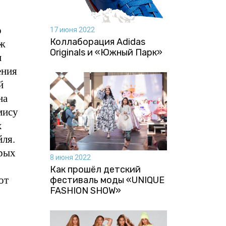
о
17 июня 2022
Коллаборация Аdidas
аж
Originals и «Южный Парк»
н
ения
й
на
мису
х
йля.
орых
8 июня 2022
Как прошёл детский
от
фестиваль моды «UNIQUE
FASHION SHOW»