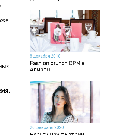
,
аже
8 декабря 2018
Fashion brunch CPM в
чных
Алматы.
емя,
20 февраля 2020
Beauty Day #Катрин