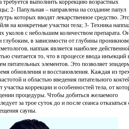
да требуется выполнить коррекцию возрастных
ы; 2- Папульная – направлена на создание папул
утрь которых вводят лекарственное средство. Эт
йля на конкретные участки тела; 3- Техника напп
ых уколов с небольшим количеством препарата. О
 глубоким, в зависимости от глубины проникнов
метологов, наппаж является наиболее действенно
ью считается то, что в процессе ввода инъекций 
ием питательных элементов. Это позволяет эпидер
емя обновления и восстановления. Каждая из тре
частотой и областью введения питательного кокте
т участка коррекции и особенностей тела, от кот
едении процедуры. Чтобы добиться желаемого
ледует за трое суток до и после сеанса отказаться 
сещения сауны.