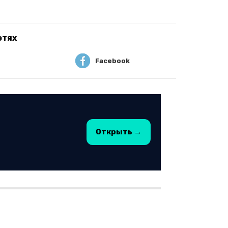
етях
Facebook
Открыть →