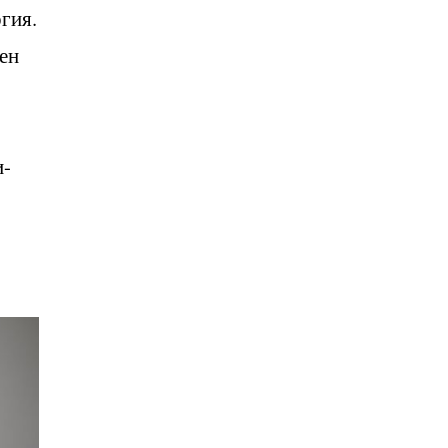
гия.
ен
и-