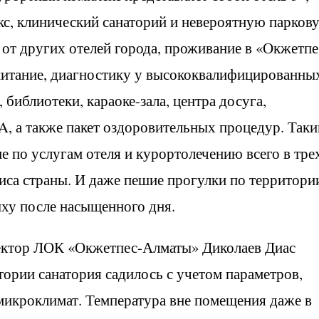
с, клинический санаторий и невероятную парков
е от других отелей города, проживание в «Окжетпе
 питание, диагностику у высококвалифицированны
 библиотеки, караоке-зала, центра досуга,
PA, а также пакет оздоровительных процедур. Так
е по услугам отеля и курортолечению всего в тре
иса страны. И даже пешие прогулки по территори
ху после насыщенного дня.
ектор ЛОК «Окжетпес-Алматы» Диколаев Диас
тории санатория садилось с учетом параметров,
икроклимат. Температура вне помещения даже в