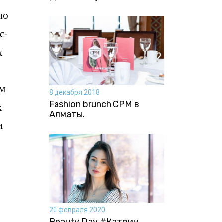
ую
с-
х
им
8 декабря 2018
Fashion brunch CPM в
х
Алматы.
и
20 февраля 2020
Beauty Day #Катрин