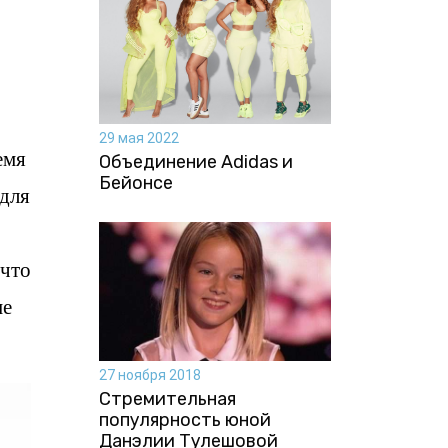
29 мая 2022
емя
Объединение Adidas и
Бейонсе
 для
 что
не
27 ноября 2018
Стремительная
популярность юной
Данэлии Тулешовой