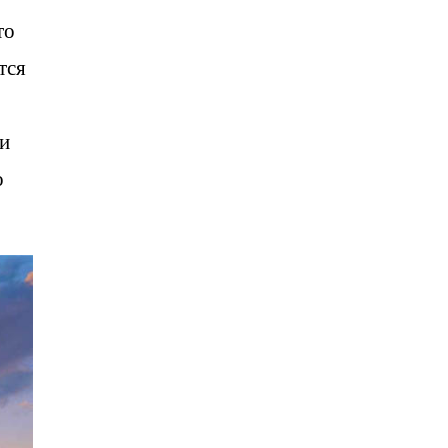
то
тся
 и
о