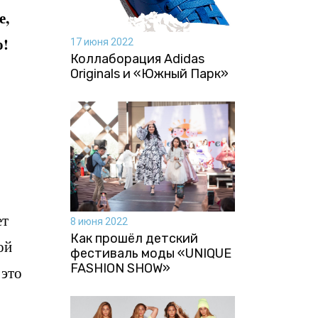
е,
о!
17 июня 2022
Коллаборация Аdidas
Originals и «Южный Парк»
ет
8 июня 2022
Как прошёл детский
ой
фестиваль моды «UNIQUE
FASHION SHOW»
 это